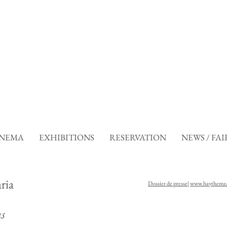
INEMA
EXHIBITIONS
RESERVATION
NEWS / FAI
ria
Dossier de presse
|
www.haythemza
s