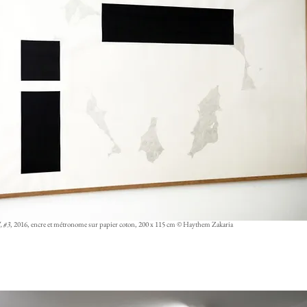
, #3
, 2016, encre et métronome sur papier coton, 200 x 115 cm © Haythem Zakaria