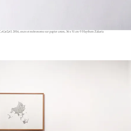
, #1,#2,#3
, 2016, encre et métronome sur papier coton, 36 x 51 cm © Haythem Zakaria