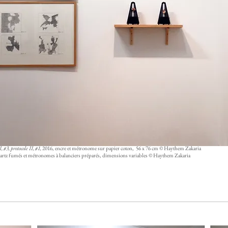
 #3, protocole II, #1,
2016, encre et métronome sur papier coton, 56 x 76 cm © Haythem Zakaria
quartz fumés et métronomes à balanciers préparés, dimensions variables © Haythem Zakaria