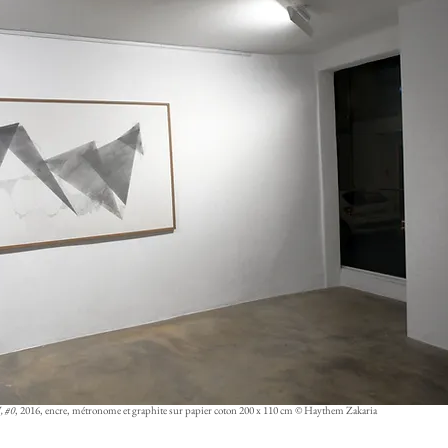
, #0
, 2016, encre, métronome et graphite sur papier coton 200 x 110 cm © Haythem Zakaria