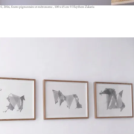
#1
, 2016, feutre pigmentaire et métronome , 100 x 65 cm © Haythem Zakaria