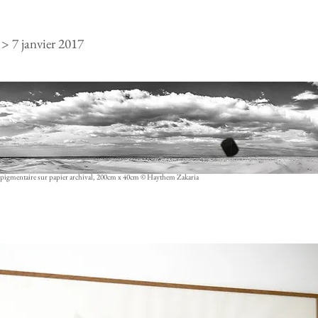
> 7 janvier 2017
 pigmentaire sur papier archival, 200cm x 40cm © Haythem Zakaria