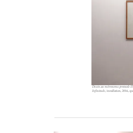
Dessin au métronome; protocole III,
Infinitude
, installation, 2016, 