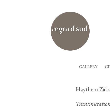
GALLERY
C
Haythem Zaka
Transmutation