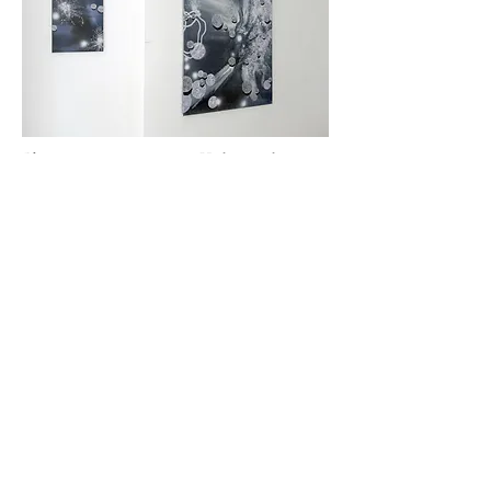
Bleu noir, 2013
- 55 x 46 cm - Huile sur toile ©
Yamou
Les fluides 2, 2013
- 146 x 114 cm - Huile sur toile ©
Yamou
© Regard Sud