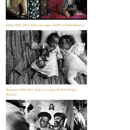
Salam
2002-2005
. Série Les coptes du Nil © Nabil Boutros
Baptême
1998-2005
. Série Les coptes du Nil © Nabil
Boutros