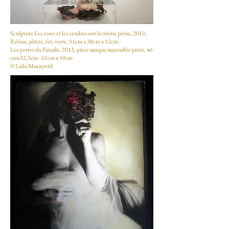
Sculpture Les roses et les cendres ont la même peine, 2012,
Résine, plâtre, fer, verre, 51cm x 38cm x 12cm
Les portes du Paradis, 2013, pièce unique marouflée peint, 46
cmx32,5cm - 61cm x 50cm
© Laila Muraywid