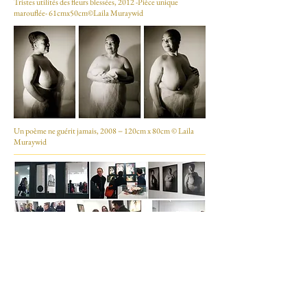
Tristes utilités des fleurs blessées, 2012 -Pièce unique
marouflée- 61cmx50cm©Laila Muraywid
Un poème ne guérit jamais, 2008 − 120cm x 80cm © Laila
Muraywid
© Regard Sud