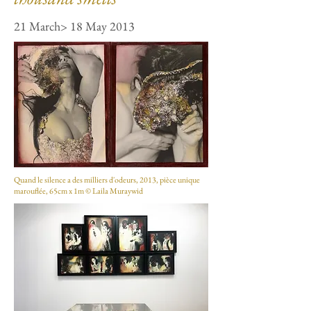
21 March> 18 May 2013
Quand le silence a des milliers d'odeurs, 2013, pièce unique
marouflée, 65cm x 1m © Laila Muraywid