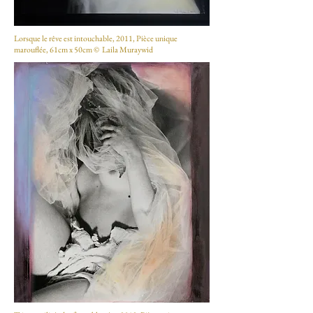
Lorsque le rêve est intouchable, 2011, Pièce unique
marouflée, 61cm x 50cm © Laila Muraywid